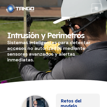
Ir
Main
al
Men
contenido
Intrusión y Perímetros
Sistemas inteligentes para detectar
accesos no autorizados mediante
sensores avanzados y alertas
inmediatas.
Retos del
modelo