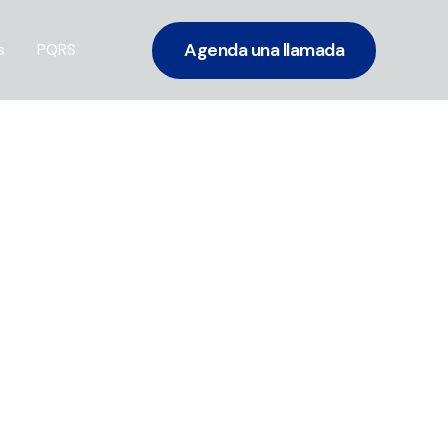
Agenda una llamada
s
PQRS