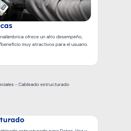
icas
inalámbrica ofrece un alto desempeño,
beneficio muy atractivos para el usuario.
cturado
ableado estructurado para Datos, Voz y