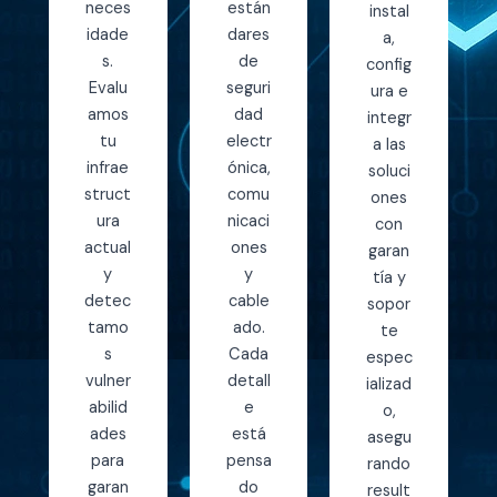
neces
están
instal
idade
dares
a,
s.
de
config
Evalu
seguri
ura e
amos
dad
integr
tu
electr
a las
infrae
ónica,
soluci
struct
comu
ones
ura
nicaci
con
actual
ones
garan
y
y
tía y
detec
cable
sopor
tamo
ado.
te
s
Cada
espec
vulner
detall
ializad
abilid
e
o,
ades
está
asegu
para
pensa
rando
garan
do
result