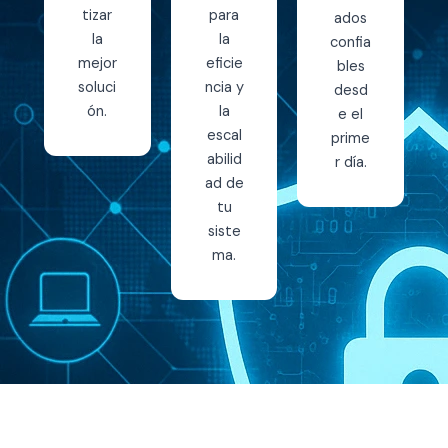
tizar
para
ados
la
la
confia
mejor
eficie
bles
soluci
ncia y
desd
ón.
la
e el
escal
prime
abilid
r día.
ad de
tu
siste
ma.