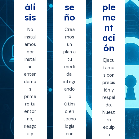
áli
se
ple
sis
ño
me
nt
No
Crea
aci
instal
mos
amos
un
ón
por
plan a
instal
tu
Ejecu
ar:
medi
tamo
enten
da,
s con
demo
integr
precis
s
ando
ión y
prime
lo
respal
ro tu
últim
do.
entor
o en
Nuest
no,
tecno
ro
riesgo
logía
equip
s y
con
o